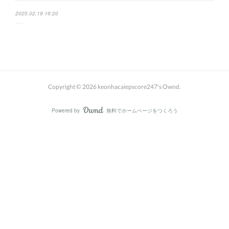
2025.02.19 16:20
Copyright ©
2026
keonhacaiepscore247's Ownd
.
Powered by
無料でホームページをつくろう
AmebaOwnd
フォロー